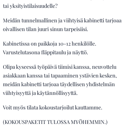
tai yksityistilaisuudelle?
Meidän tunnelmallinen ja viihtyisä kabinetti tarjoaa
oivallisen tilan juuri sinun tarpeisiisi.
Kabinetissa on paikkoja 10-12 henkilölle.
Varustelutasona fläppitaulu ja näyttö.
Olipa kyseessä työpäivä tiimisi kanssa, neuvottelu
asiakkaan kanssa tai tapaaminen ystävien kesken,
meidän kabinetti tarjoaa täydellisen yhdistelmän
viihtyisyyttä ja käytännöllisyyttä.
Voit myös tilata kokoustarjoilut kauttamme.
(KOKOUSPAKETIT TULOSSA MYÖHEMMIN.)