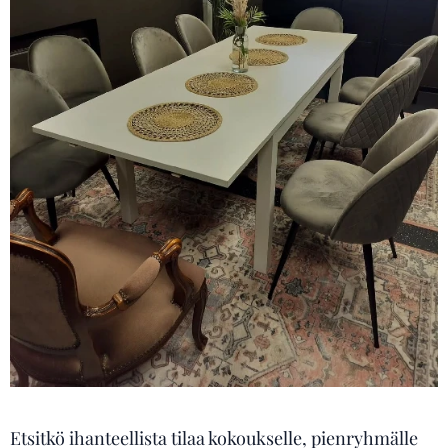
Etsitkö ihanteellista tilaa kokoukselle, pienryhmälle