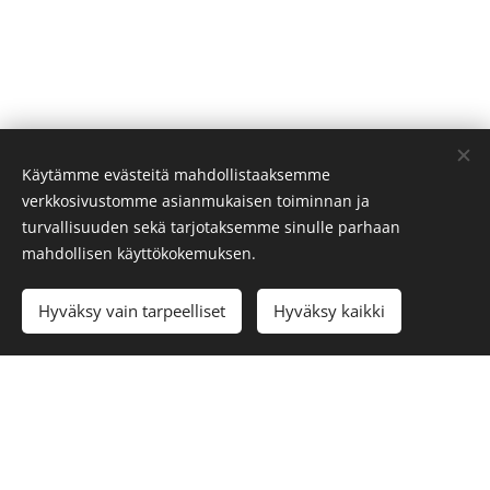
Käytämme evästeitä mahdollistaaksemme
verkkosivustomme asianmukaisen toiminnan ja
turvallisuuden sekä tarjotaksemme sinulle parhaan
mahdollisen käyttökokemuksen.
Hyväksy vain tarpeelliset
Hyväksy kaikki