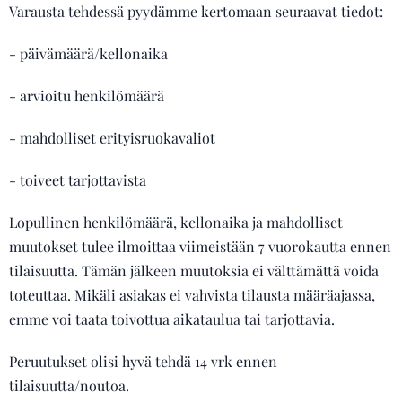
Varausta tehdessä pyydämme kertomaan seuraavat tiedot:
- päivämäärä/kellonaika
- arvioitu henkilömäärä
- mahdolliset erityisruokavaliot
- toiveet tarjottavista
Lopullinen henkilömäärä, kellonaika ja mahdolliset
muutokset tulee ilmoittaa viimeistään 7 vuorokautta ennen
tilaisuutta. Tämän jälkeen muutoksia ei välttämättä voida
toteuttaa. Mikäli asiakas ei vahvista tilausta määräajassa,
emme voi taata toivottua aikataulua tai tarjottavia.
Peruutukset olisi hyvä tehdä 14 vrk ennen
tilaisuutta/noutoa.