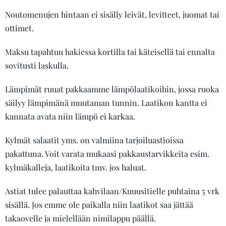
Noutomenujen hintaan ei sisälly leivät, levitteet, juomat tai
ottimet.
Maksu tapahtuu hakiessa kortilla tai käteisellä tai ennalta
sovitusti laskulla.
Lämpimät ruuat pakkaamme lämpölaatikoihin, jossa ruoka
säilyy lämpimänä muutaman tunnin. Laatikon kantta ei
kannata avata niin lämpö ei karkaa.
Kylmät salaatit yms. on valmiina tarjoiluastioissa
pakattuna. Voit varata mukaasi pakkaustarvikkeita esim.
kylmäkalleja, laatikoita tmv. jos haluat.
Astiat tulee palauttaa kahvilaan/Kuuusitielle puhtaina 5 vrk
sisällä. Jos emme ole paikalla niin laatikot saa jättää
takaovelle ja mielellään nimilappu päällä.