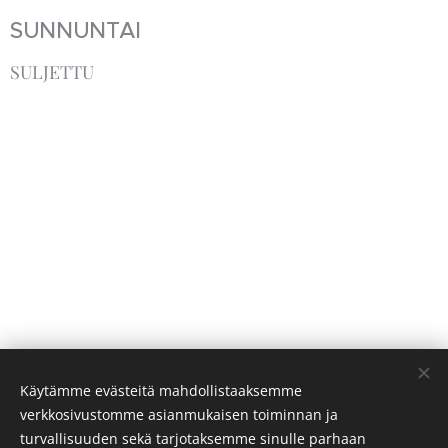
SUNNUNTAI
SULJETTU
Käytämme evästeitä mahdollistaaksemme
verkkosivustomme asianmukaisen toiminnan ja
turvallisuuden sekä tarjotaksemme sinulle parhaan