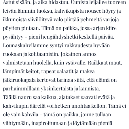
Astut sisään, ja aika hidastuu. Uunista leijailee tuoreen
leivän lämmin tuoksu, kahvikupista nousee höyry ja
ikkunoista siivilöityvä valo piirtää pehmeitä varjoja
pöytien pintaan. Tämä on paikka, jossa arjen kiire
pysähtyy – pieni hengähdyshetki keskellä päivää.
Lounaskahvilamme syntyi rakkaudesta hyvään
ruokaan ja kohtaamisiin. Jokainen annos
valmistetaan huolella, kuin ystävälle. Raikkaat maut,
lämpimät keitot, rapeat salaatit ja makea
jälkiruokapala kertovat tarinaa siitä, että elämä on
parhaimmillaan yksinkertaista ja kaunista.
Täällä nauru saa kaikua, ajatukset saavat levätä ja
kahvikupin äärellä voi hetken unohtaa kellon. Tämä ei
ole vain kahvila – tämä on paikka, jonne tullaan
viihtymään, inspiroitumaan ja löytämään pieniä