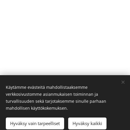
Käytämme evästeitä mahdollistaaksemme
verkkosivustomme asianmukaisen toiminnan ja
turvallisuuden sekä tarjotaksemme sinulle parhaan
mahdollisen käyttökokemuksen.
Hyväksy vain tarpeelliset
Hyväksy kaikki